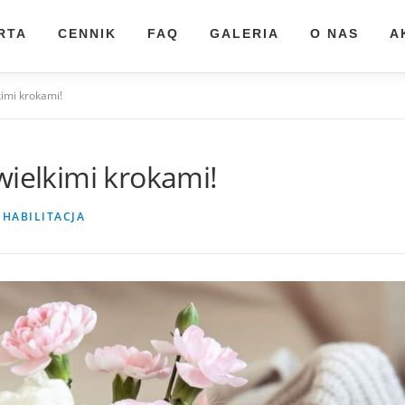
RTA
CENNIK
FAQ
GALERIA
O NAS
A
kimi krokami!
wielkimi krokami!
HABILITACJA