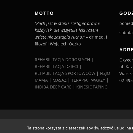
MOTTO
GOD
“Ruch jest w stanie zastąpić prawie
poniedz
każdy lek, ale wszystkie leki razem
sobota 
wzięte nie zastąpią ruchu.” –
dr med. i
filozofii Wojciech Oczko
ADR
REHABILITACJA DOROSŁYCH
|
Oxygen
REHABILITACJA DZIECI
|
ul. Ka
REHABILITACJA SPORTOWCÓW
|
FIZJO
Warsza
MAMA
|
MASAŻ
|
TERAPIA TWARZY
|
02-49
INDIBA DEEP CARE
|
KINESIOTAPING
Copyright ©
Ta strona korzysta z ciasteczek aby świadczyć usługi na