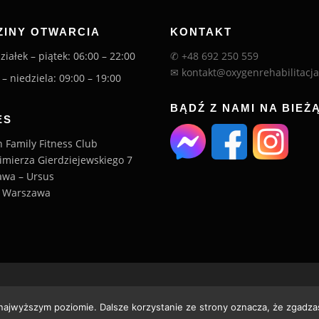
ZINY OTWARCIA
KONTAKT
iałek – piątek: 06:00 – 22:00
✆ +48 692 250 559
✉ kontakt@oxygenrehabilitacja
– niedziela: 09:00 – 19:00
BĄDŹ Z NAMI NA BIEŻ
ES
 Family Fitness Club
zimierza Gierdziejewskiego 7
wa – Ursus
5 Warszawa
 2025 Oxygen Rehabilitacja | All Rights Reserved |
Oxygen Family 
 najwyższym poziomie. Dalsze korzystanie ze strony oznacza, że zgadzas