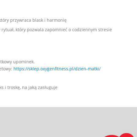
 który przywraca blask i harmonię
y rytuał, który pozwala zapomnieć o codziennym stresie
ątkowy upominek.
netowy:
https://sklep.oxygenfitness.pl/dzien-matki/
s i troskę, na jaką zasługuje